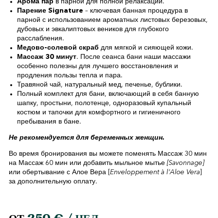
Арома пар
в парной для полной релаксации.
Парение Signature
– ключевая банная процедура в
парной с использованием ароматных листовых березовых,
дубовых и эвкалиптовых веников для глубокого
расслабления.
Медово-солевой скраб
для мягкой и сияющей кожи.
Массаж 30 минут
. После сеанса бани наши массажи
особенно полезны для лучшего восстановления и
продления пользы тепла и пара.
Травяной чай, натуральный мед, печенье, бублики.
Полный комплект для бани, включающий в себя банную
шапку, простыни, полотенце, одноразовый купальный
костюм и тапочки для комфортного и гигиеничного
пребывания в бане.
Не рекомендуется для беременных женщин.
Во время бронирования вы можете поменять Массаж 30 мин
на Массаж 60 мин или добавить мыльное мытье
[Savonnage]
или обертывание с Алое Вера [
Enveloppement à l’Aloe Vera
]
за дополнительную оплату.