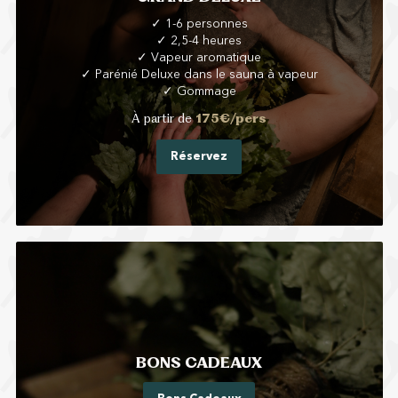
✓ 1-6 personnes
✓ 2,5-4 heures
✓ Vapeur aromatique
✓ Parénié Deluxe dans le sauna à vapeur
✓ Gommage
À partir de
175€/pers
Réservez
BONS CADEAUX