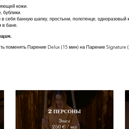
ияющей кожи.
, бублики.
в себя банную шапку, простыни, полотенце, одноразовый 
 в бане.
нщин.
 поменять Парение Delux (15 мин) на Парение Signature (
2 ПЕРСОНЫ
3часа
250 € / чел